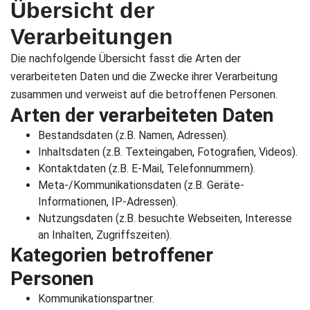
Übersicht der
Besuchs so
Verarbeitungen
gut wie
möglich
Die nachfolgende Übersicht fasst die Arten der
funktioniert.
verarbeiteten Daten und die Zwecke ihrer Verarbeitung
Wenn Sie
zusammen und verweist auf die betroffenen Personen.
diese
Arten der verarbeiteten Daten
Cookies
Bestandsdaten (z.B. Namen, Adressen).
ablehnen,
Inhaltsdaten (z.B. Texteingaben, Fotografien, Videos).
verschwinden
Kontaktdaten (z.B. E-Mail, Telefonnummern).
einige
Meta-/Kommunikationsdaten (z.B. Geräte-
Funktionen
Informationen, IP-Adressen).
von der
Nutzungsdaten (z.B. besuchte Webseiten, Interesse
Website.
an Inhalten, Zugriffszeiten).
Kategorien betroffener
Personen
Marketing
Indem Sie uns Ihre
Kommunikationspartner.
Interessen und Ihr