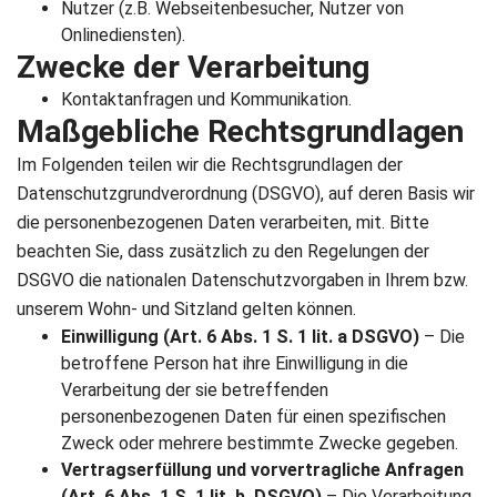
Nutzer (z.B. Webseitenbesucher, Nutzer von
Verhalten beim
Onlinediensten).
Besuch unserer
Zwecke der Verarbeitung
Website mitteilen,
Kontaktanfragen und Kommunikation.
erhöhen Sie die
Maßgebliche Rechtsgrundlagen
Wahrscheinlichkeit,
Im Folgenden teilen wir die Rechtsgrundlagen der
personalisierte
Inhalte und
Datenschutzgrundverordnung (DSGVO), auf deren Basis wir
Angebote zu
die personenbezogenen Daten verarbeiten, mit. Bitte
sehen.
beachten Sie, dass zusätzlich zu den Regelungen der
DSGVO die nationalen Datenschutzvorgaben in Ihrem bzw.
unserem Wohn- und Sitzland gelten können.
Einwilligung (Art. 6 Abs. 1 S. 1 lit. a DSGVO)
– Die
betroffene Person hat ihre Einwilligung in die
Verarbeitung der sie betreffenden
personenbezogenen Daten für einen spezifischen
Zweck oder mehrere bestimmte Zwecke gegeben.
Vertragserfüllung und vorvertragliche Anfragen
(Art. 6 Abs. 1 S. 1 lit. b. DSGVO)
– Die Verarbeitung