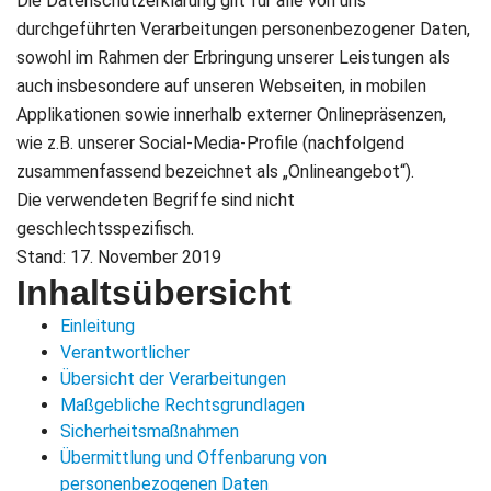
Die Datenschutzerklärung gilt für alle von uns
durchgeführten Verarbeitungen personenbezogener Daten,
sowohl im Rahmen der Erbringung unserer Leistungen als
auch insbesondere auf unseren Webseiten, in mobilen
Applikationen sowie innerhalb externer Onlinepräsenzen,
wie z.B. unserer Social-Media-Profile (nachfolgend
zusammenfassend bezeichnet als „Onlineangebot“).
Die verwendeten Begriffe sind nicht
geschlechtsspezifisch.
Stand: 17. November 2019
Notwendig
Inhaltsübersicht
Diese
Cookies
Einleitung
sind nicht
Verantwortlicher
optional.
Übersicht der Verarbeitungen
Sie werden
Maßgebliche Rechtsgrundlagen
benötigt,
damit die
Sicherheitsmaßnahmen
Website
Übermittlung und Offenbarung von
funktioniert.
personenbezogenen Daten