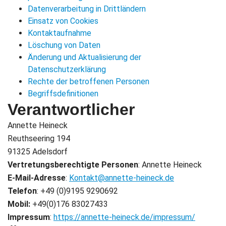
Datenverarbeitung in Drittländern
Einsatz von Cookies
Statistik
Kontaktaufnahme
Mit diesen
Löschung von Daten
Cookies kann
Änderung und Aktualisierung der
ich die
Datenschutzerklärung
Funktionsweise
Rechte der betroffenen Personen
und Struktur
Begriffsdefinitionen
der Website auf
Verantwortlicher
Basis der
Annette Heineck
Nutzung
verbessern.
Reuthseering 194
91325 Adelsdorf
Vertretungsberechtigte Personen
: Annette Heineck
Erfahrung
E-Mail-Adresse
:
Kontakt@annette-heineck.de
Damit meine
Telefon
: +49 (0)9195 9290692
Website
Mobil:
+49(0)176 83027433
während
Impressum
:
https://annette-heineck.de/impressum/
Ihres